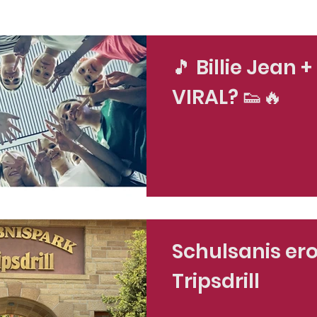
🎵 Billie Jean +
VIRAL? 👟🔥
Schulsanis er
Tripsdrill