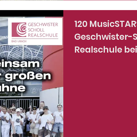
120 MusicSTAR
Geschwister-S
Realschule be
UNITED in Ma