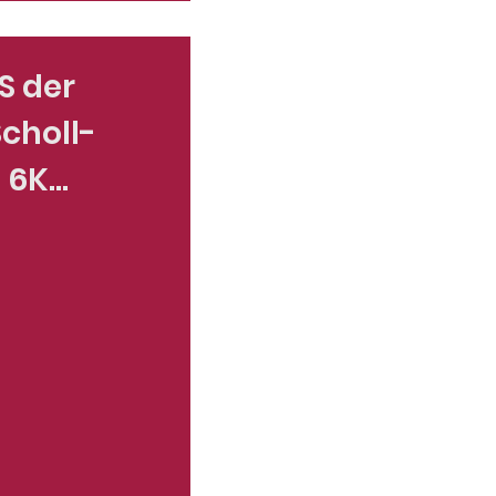
S der
choll-
i 6K
nnheim