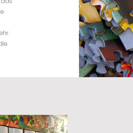
n das
ne
ehr.
die