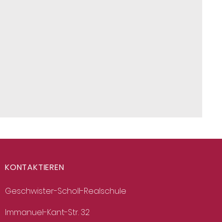
KONTAKTIEREN
Geschwister-Scholl-Realschule
I
mmanuel-Kant-Str. 32